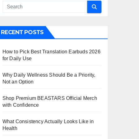
RECENT POSTS
How to Pick Best Translation Earbuds 2026
for Daily Use
Why Daily Wellness Should Be a Priority,
Not an Option
Shop Premium BEASTARS Official Merch
with Confidence
What Consistency Actually Looks Like in
Health