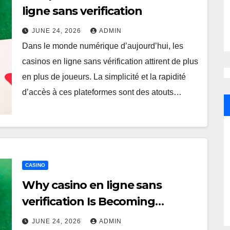
ligne sans verification
JUNE 24, 2026
ADMIN
Dans le monde numérique d’aujourd’hui, les
casinos en ligne sans vérification attirent de plus
en plus de joueurs. La simplicité et la rapidité
d’accès à ces plateformes sont des atouts…
CASINO
Why casino en ligne sans
verification Is Becoming
Popular
JUNE 24, 2026
ADMIN