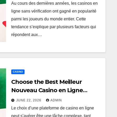
Au cours des dernières années, les casinos en
ligne sans vérification ont gagné en popularité
parmi les joueurs du monde entier. Cette
tendance s’explique par plusieurs facteurs qui
répondent aux…
CASINO
Choose the Best Meilleur
Nouveau Casino en Ligne
Platform
JUNE 22, 2026
ADMIN
Le choix d’une plateforme de casino en ligne
peut s’avérer être une tâche complexe, tant