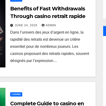
Benefits of Fast Withdrawals
Through casino retrait rapide
JUNE 24, 2026
ADMIN
Dans l’univers des jeux d’argent en ligne, la
rapidité des retraits est devenue un critère
essentiel pour de nombreux joueurs. Les
casinos proposant des retraits rapides, souvent
désignés par l’expression…
CASINO
Complete Guide to casino en