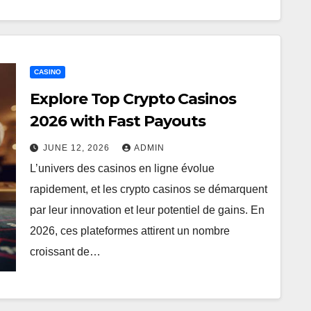
CASINO
Explore Top Crypto Casinos
2026 with Fast Payouts
JUNE 12, 2026
ADMIN
L’univers des casinos en ligne évolue
rapidement, et les crypto casinos se démarquent
par leur innovation et leur potentiel de gains. En
2026, ces plateformes attirent un nombre
croissant de…