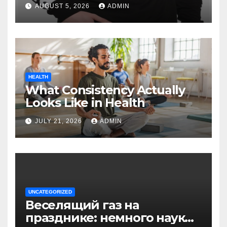
Confidence
AUGUST 5, 2026
ADMIN
HEALTH
What Consistency Actually
Looks Like in Health
JULY 21, 2026
ADMIN
UNCATEGORIZED
Веселящий газ на
празднике: немного науки,