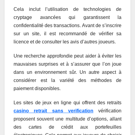
Cela inclut l’utilisation de technologies de
cryptage avancées qui garantissent la
confidentialité des transactions. Avant de s’inscrire
sur un site, il est recommandé de vérifier sa
licence et de consulter les avis d’autres joueurs.
Une recherche approfondie peut aider à éviter les
mauvaises surprises et à s’assurer que l’on joue
dans un environnement sûr. Un autre aspect à
considérer est la variété des méthodes de
paiement disponibles.
Les sites de jeux en ligne qui offrent des retraits
casino retrait sans verification
vérification
proposent souvent une multitude d’options, allant
des cartes de crédit aux portefeuilles