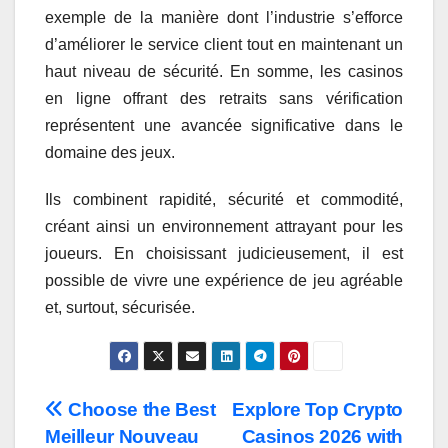
exemple de la manière dont l’industrie s’efforce
d’améliorer le service client tout en maintenant un
haut niveau de sécurité. En somme, les casinos
en ligne offrant des retraits sans vérification
représentent une avancée significative dans le
domaine des jeux.
Ils combinent rapidité, sécurité et commodité,
créant ainsi un environnement attrayant pour les
joueurs. En choisissant judicieusement, il est
possible de vivre une expérience de jeu agréable
et, surtout, sécurisée.
Post
Choose the Best
Explore Top Crypto
Meilleur Nouveau
Casinos 2026 with