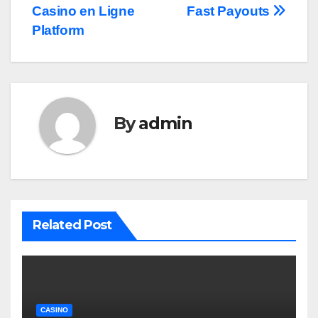
navigation
Casino en Ligne
Fast Payouts
Platform
By
admin
Related Post
CASINO