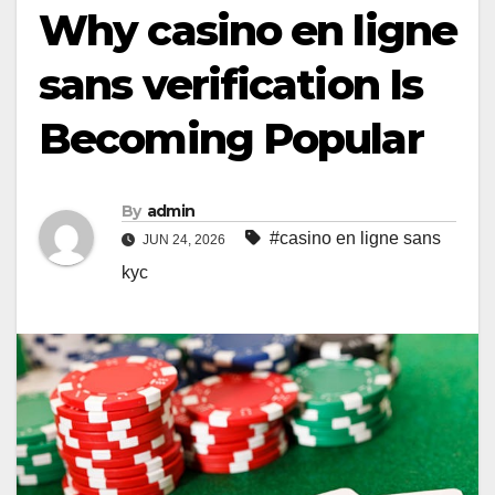
Why casino en ligne
sans verification Is
Becoming Popular
By
admin
#casino en ligne sans
JUN 24, 2026
kyc