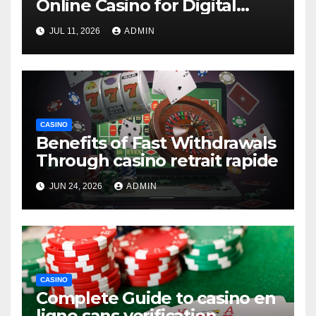
Online Casino for Digital
Currency Gaming
JUL 11, 2026
ADMIN
CASINO
Benefits of Fast Withdrawals
Through casino retrait rapide
JUN 24, 2026
ADMIN
CASINO
Complete Guide to casino en
ligne sans verification