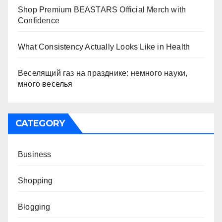
Shop Premium BEASTARS Official Merch with
Confidence
What Consistency Actually Looks Like in Health
Веселящий газ на празднике: немного науки,
много веселья
CATEGORY
Business
Shopping
Blogging