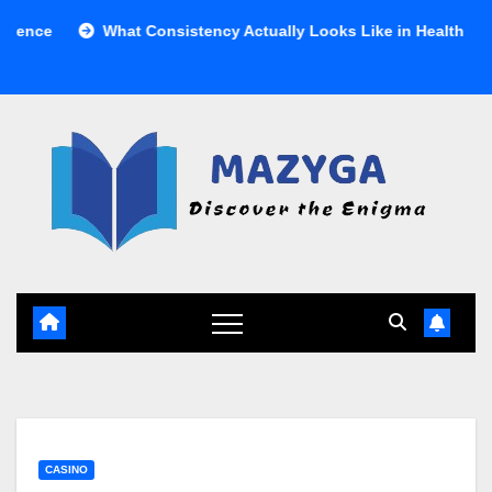
Skip
What Consistency Actually Looks Like in Health
Весел
to
content
CASINO