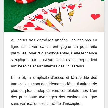
Au cours des dernières années, les casinos en
ligne sans vérification ont gagné en popularité
parmi les joueurs du monde entier. Cette tendance
s’explique par plusieurs facteurs qui répondent
aux besoins et aux attentes des utilisateurs.
En effet, la simplicité d’accès et la rapidité des
transactions sont des éléments clés qui attirent de
plus en plus d’adeptes vers ces plateformes. L’un
des principaux avantages des casinos en ligne
sans vérification est la facilité d’inscription.