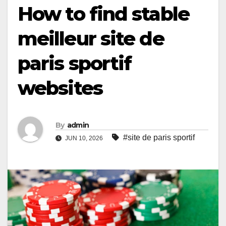
How to find stable
meilleur site de
paris sportif
websites
By
admin
#site de paris sportif
JUN 10, 2026