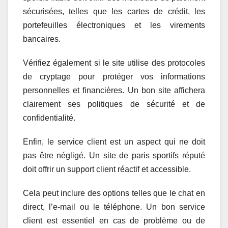
sécurisées, telles que les cartes de crédit, les
portefeuilles électroniques et les virements
bancaires.
Vérifiez également si le site utilise des protocoles
de cryptage pour protéger vos informations
personnelles et financières. Un bon site affichera
clairement ses politiques de sécurité et de
confidentialité.
Enfin, le service client est un aspect qui ne doit
pas être négligé. Un site de paris sportifs réputé
doit offrir un support client réactif et accessible.
Cela peut inclure des options telles que le chat en
direct, l’e-mail ou le téléphone. Un bon service
client est essentiel en cas de problème ou de