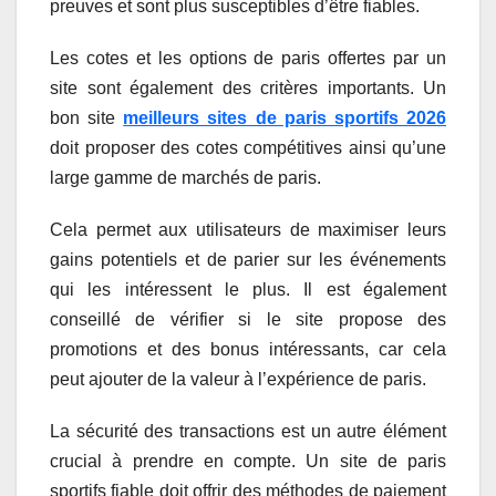
preuves et sont plus susceptibles d’être fiables.
Les cotes et les options de paris offertes par un
site sont également des critères importants. Un
bon site
meilleurs sites de paris sportifs 2026
doit proposer des cotes compétitives ainsi qu’une
large gamme de marchés de paris.
Cela permet aux utilisateurs de maximiser leurs
gains potentiels et de parier sur les événements
qui les intéressent le plus. Il est également
conseillé de vérifier si le site propose des
promotions et des bonus intéressants, car cela
peut ajouter de la valeur à l’expérience de paris.
La sécurité des transactions est un autre élément
crucial à prendre en compte. Un site de paris
sportifs fiable doit offrir des méthodes de paiement