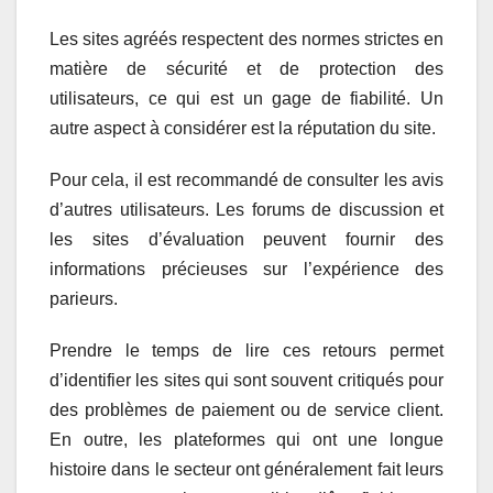
Les sites agréés respectent des normes strictes en
matière de sécurité et de protection des
utilisateurs, ce qui est un gage de fiabilité. Un
autre aspect à considérer est la réputation du site.
Pour cela, il est recommandé de consulter les avis
d’autres utilisateurs. Les forums de discussion et
les sites d’évaluation peuvent fournir des
informations précieuses sur l’expérience des
parieurs.
Prendre le temps de lire ces retours permet
d’identifier les sites qui sont souvent critiqués pour
des problèmes de paiement ou de service client.
En outre, les plateformes qui ont une longue
histoire dans le secteur ont généralement fait leurs