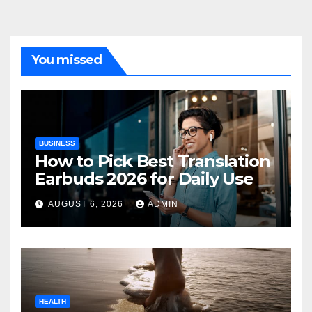
You missed
BUSINESS
How to Pick Best Translation
Earbuds 2026 for Daily Use
AUGUST 6, 2026
ADMIN
HEALTH