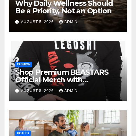
Why Daily Wellness Should
Be a Priority, Not an Option
AUGUST 5, 2026
ADMIN
FASHION
Shop Premium BEASTARS
Official Merch with
Confidence
AUGUST 5, 2026
ADMIN
HEALTH