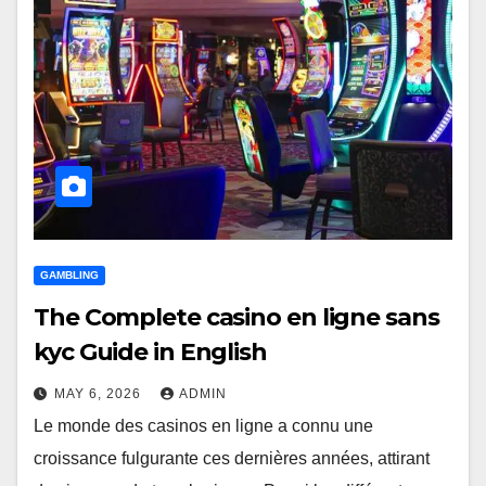
GAMBLING
The Complete casino en ligne sans
kyc Guide in English
MAY 6, 2026
ADMIN
Le monde des casinos en ligne a connu une
croissance fulgurante ces dernières années, attirant