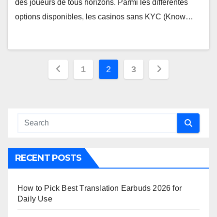
des joueurs de tous horizons. Parmi les différentes
options disponibles, les casinos sans KYC (Know…
Posts
1
2
3
pagination
RECENT POSTS
How to Pick Best Translation Earbuds 2026 for
Daily Use