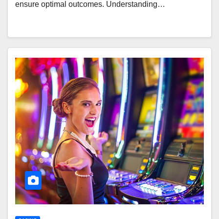
ensure optimal outcomes. Understanding…