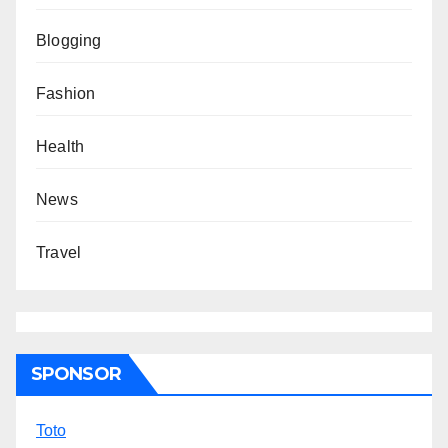
Blogging
Fashion
Health
News
Travel
SPONSOR
Toto