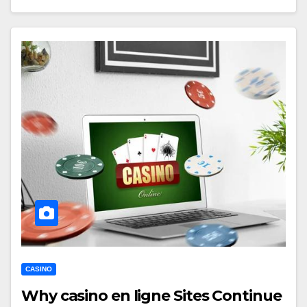
CASINO
Why casino en ligne Sites Continue