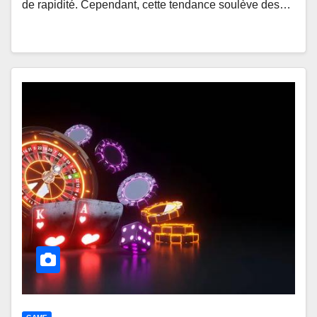
de rapidité. Cependant, cette tendance soulève des…