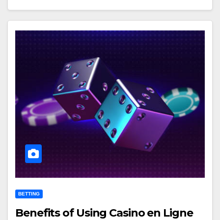
BETTING
Benefits of Using Casino en Ligne