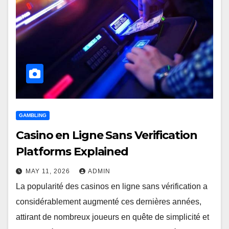
GAMBLING
Casino en Ligne Sans Verification
Platforms Explained
MAY 11, 2026
ADMIN
La popularité des casinos en ligne sans vérification a
considérablement augmenté ces dernières années,
attirant de nombreux joueurs en quête de simplicité et