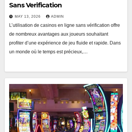
Sans Verification
MAY 13, 2026
ADMIN
L’utilisation de casinos en ligne sans vérification offre
de nombreux avantages aux joueurs souhaitant
profiter d’une expérience de jeu fluide et rapide. Dans
un monde où le temps est précieux,…