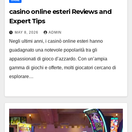
GAME
casino online esteri Reviews and
Expert Tips
MAY 8, 2026
ADMIN
Negli ultimi anni, i casinò online esteri hanno
guadagnato una notevole popolarità tra gli
appassionati di gioco d’azzardo. Con un’ampia
gamma di giochi e offerte, molti giocatori cercano di
esplorare…