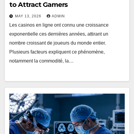
to Attract Gamers
MAY 13, 2026
ADMIN
Les casinos en ligne ont connu une croissance
exponentielle ces dernières années, attirant un
nombre croissant de joueurs du monde entier.
Plusieurs facteurs expliquent ce phénomène,
notamment la commodité, la…