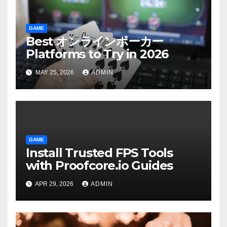
GAME
Best オンラインポーカー
Platforms to Try in 2026
MAY 25, 2026
ADMIN
GAME
Install Trusted FPS Tools
with Proofcore.io Guides
APR 29, 2026
ADMIN