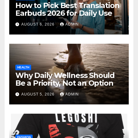
How to Pick Best Translation
Earbuds 2026 for Daily Use
AUGUST 6, 2026
ADMIN
HEALTH
Why Daily Wellness Should
Be a Priority, Not an Option
AUGUST 5, 2026
ADMIN
FASHION