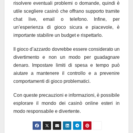
risolvere eventuali problemi o domande, quindi è
utile scegliere casinò che offrano supporto tramite
chat live, email o telefono. Infine, per
un’esperienza di gioco sicura e piacevole, è
importante stabilire un budget e rispettarlo.
Il gioco d’azzardo dovrebbe essere considerato un
divertimento e non un modo per guadagnare
denaro. Impostare limiti di spesa e tempo può
aiutare a mantenere il controllo e a prevenire
comportamenti di gioco problematici.
Con queste precauzioni e informazioni, è possibile
esplorare il mondo dei casinò online esteri in
modo responsabile e divertente.