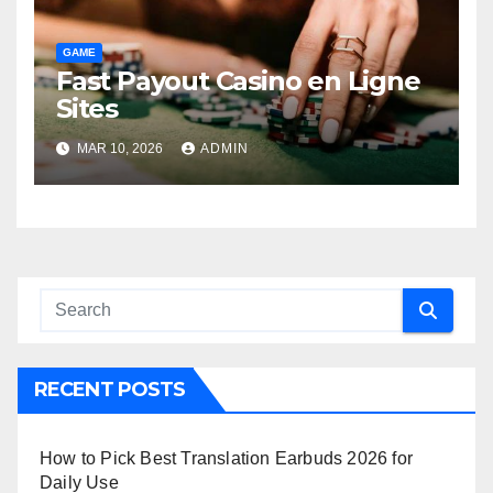
GAME
Fast Payout Casino en Ligne
Sites
MAR 10, 2026
ADMIN
RECENT POSTS
How to Pick Best Translation Earbuds 2026 for
Daily Use