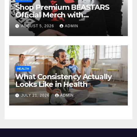
Shop Premium BEASTARS
Official Merch with
Confidence
AUGUST 5, 2026
ADMIN
HEALTH
What Consistency Actually
Looks Like in Health
JULY 21, 2026
ADMIN