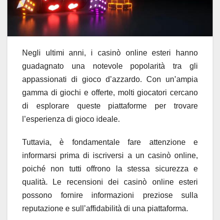
Negli ultimi anni, i casinò online esteri hanno
guadagnato una notevole popolarità tra gli
appassionati di gioco d’azzardo. Con un’ampia
gamma di giochi e offerte, molti giocatori cercano
di esplorare queste piattaforme per trovare
l’esperienza di gioco ideale.
Tuttavia, è fondamentale fare attenzione e
informarsi prima di iscriversi a un casinò online,
poiché non tutti offrono la stessa sicurezza e
qualità. Le recensioni dei casinò online esteri
possono fornire informazioni preziose sulla
reputazione e sull’affidabilità di una piattaforma.