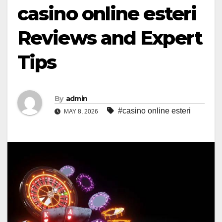
casino online esteri
Reviews and Expert
Tips
By
admin
#casino online esteri
MAY 8, 2026