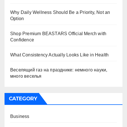
Why Daily Wellness Should Be a Priority, Not an
Option
Shop Premium BEASTARS Official Merch with
Confidence
What Consistency Actually Looks Like in Health
Веселящий газ на празднике: немного науки,
много веселья
CATEGORY
Business