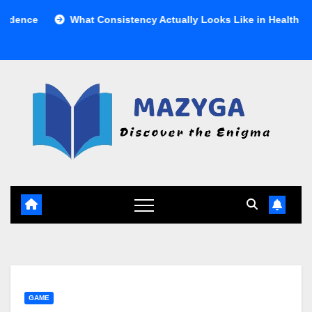
Skip
What Consistency Actually Looks Like in Health
Вес
to
content
GAME