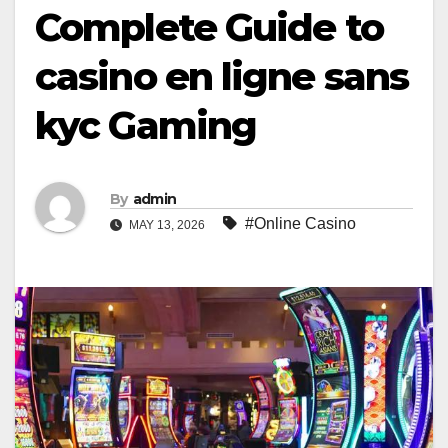
Complete Guide to
casino en ligne sans
kyc Gaming
By
admin
#Online Casino
MAY 13, 2026