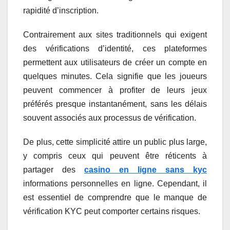
rapidité d’inscription.
Contrairement aux sites traditionnels qui exigent
des vérifications d’identité, ces plateformes
permettent aux utilisateurs de créer un compte en
quelques minutes. Cela signifie que les joueurs
peuvent commencer à profiter de leurs jeux
préférés presque instantanément, sans les délais
souvent associés aux processus de vérification.
De plus, cette simplicité attire un public plus large,
y compris ceux qui peuvent être réticents à
partager des
casino en ligne sans kyc
informations personnelles en ligne. Cependant, il
est essentiel de comprendre que le manque de
vérification KYC peut comporter certains risques.