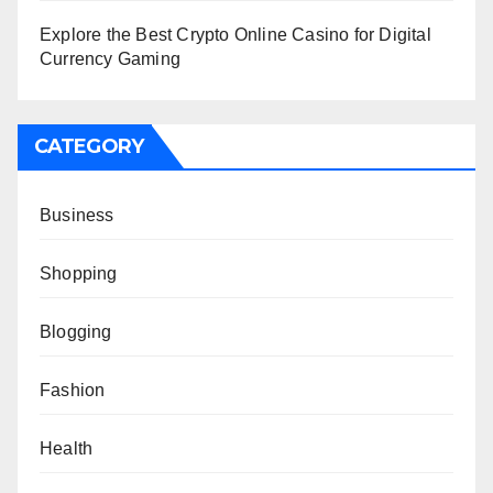
Explore the Best Crypto Online Casino for Digital
Currency Gaming
CATEGORY
Business
Shopping
Blogging
Fashion
Health