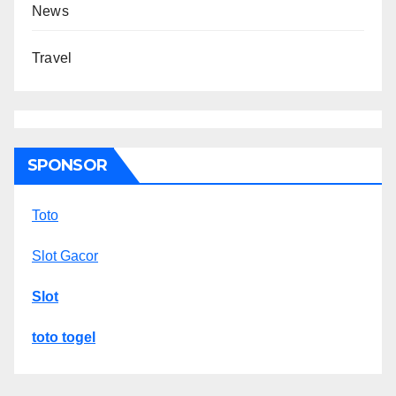
News
Travel
SPONSOR
Toto
Slot Gacor
Slot
toto togel