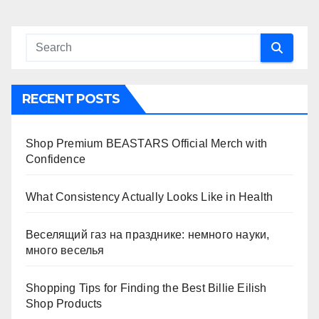
RECENT POSTS
Shop Premium BEASTARS Official Merch with
Confidence
What Consistency Actually Looks Like in Health
Веселящий газ на празднике: немного науки,
много веселья
Shopping Tips for Finding the Best Billie Eilish
Shop Products