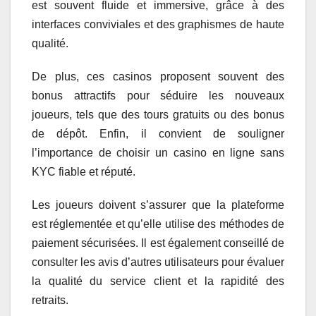
est souvent fluide et immersive, grâce à des
interfaces conviviales et des graphismes de haute
qualité.
De plus, ces casinos proposent souvent des
bonus attractifs pour séduire les nouveaux
joueurs, tels que des tours gratuits ou des bonus
de dépôt. Enfin, il convient de souligner
l’importance de choisir un casino en ligne sans
KYC fiable et réputé.
Les joueurs doivent s’assurer que la plateforme
est réglementée et qu’elle utilise des méthodes de
paiement sécurisées. Il est également conseillé de
consulter les avis d’autres utilisateurs pour évaluer
la qualité du service client et la rapidité des
retraits.