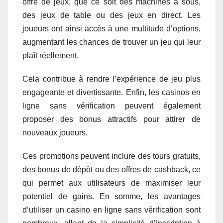
offre de jeux, que ce soit des machines à sous,
des jeux de table ou des jeux en direct. Les
joueurs ont ainsi accès à une multitude d’options,
augmentant les chances de trouver un jeu qui leur
plaît réellement.
Cela contribue à rendre l’expérience de jeu plus
engageante et divertissante. Enfin, les casinos en
ligne sans vérification peuvent également
proposer des bonus attractifs pour attirer de
nouveaux joueurs.
Ces promotions peuvent inclure des tours gratuits,
des bonus de dépôt ou des offres de cashback, ce
qui permet aux utilisateurs de maximiser leur
potentiel de gains. En somme, les avantages
d’utiliser un casino en ligne sans vérification sont