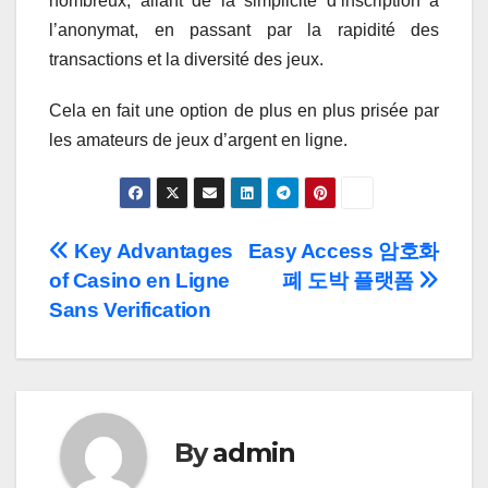
nombreux, allant de la simplicité d’inscription à
l’anonymat, en passant par la rapidité des
transactions et la diversité des jeux.
Cela en fait une option de plus en plus prisée par
les amateurs de jeux d’argent en ligne.
Post
Key Advantages
Easy Access 암호화
of Casino en Ligne
폐 도박 플랫폼
navigation
Sans Verification
By
admin