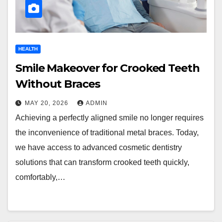
HEALTH
Smile Makeover for Crooked Teeth
Without Braces
MAY 20, 2026
ADMIN
Achieving a perfectly aligned smile no longer requires
the inconvenience of traditional metal braces. Today,
we have access to advanced cosmetic dentistry
solutions that can transform crooked teeth quickly,
comfortably,…