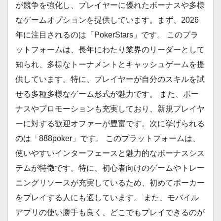
が競争を強化し、プレイヤーに優れたボーナスや多様
なゲームオプションを提供しています。まず、2026
年に注目されるのは「PokerStars」です。 このプラ
ットフォームは、長年にわたり業界のリーダーとして
知られ、多様なトーナメントとキャッシュゲームを提
供しています。特に、プレイヤーが自分のスキルを試
せる多種多様なゲーム形式が魅力です。 また、ボー
ナスやプロモーションも充実しており、新規プレイヤ
ーに対する歓迎オファーが豊富です。次に挙げられる
のは「888poker」です。 このプラットフォームは、
使いやすいインターフェースと魅力的なボーナスシス
テムが特徴です。特に、初心者向けのゲームやトレー
ニングリソースが充実しているため、初めてポーカー
をプレイする人にも適しています。 また、モバイル
アプリの使い勝手も良く、どこでもプレイできるのが