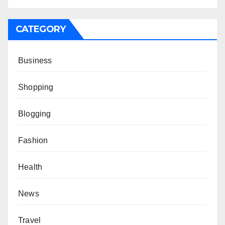
CATEGORY
Business
Shopping
Blogging
Fashion
Health
News
Travel