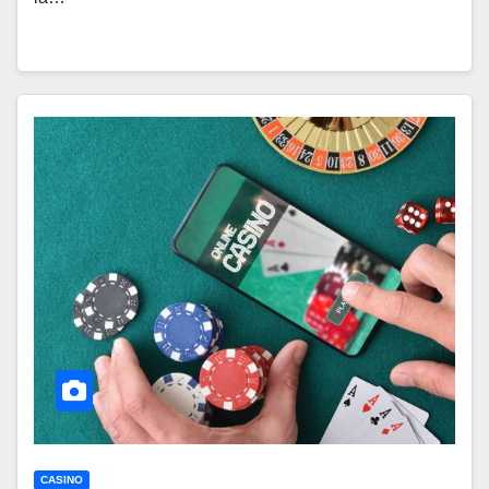
CASINO