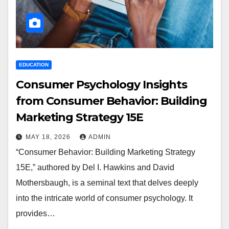
EDUCATION
Consumer Psychology Insights
from Consumer Behavior: Building
Marketing Strategy 15E
MAY 18, 2026
ADMIN
“Consumer Behavior: Building Marketing Strategy
15E,” authored by Del I. Hawkins and David
Mothersbaugh, is a seminal text that delves deeply
into the intricate world of consumer psychology. It
provides…