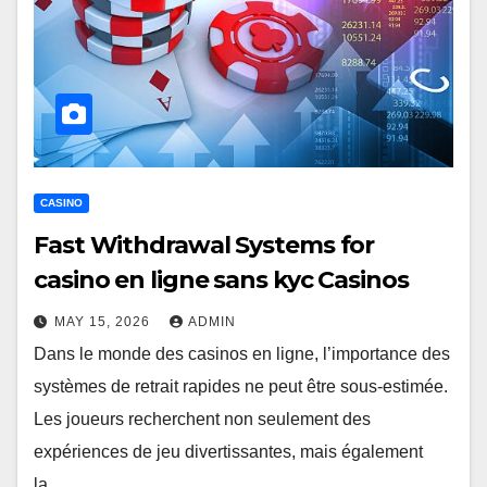
CASINO
Fast Withdrawal Systems for
casino en ligne sans kyc Casinos
MAY 15, 2026
ADMIN
Dans le monde des casinos en ligne, l’importance des
systèmes de retrait rapides ne peut être sous-estimée.
Les joueurs recherchent non seulement des
expériences de jeu divertissantes, mais également
la…