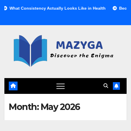
Skip
sistency Actually Looks Like in Health
Веселящий газ на 
to
content
Month:
May 2026