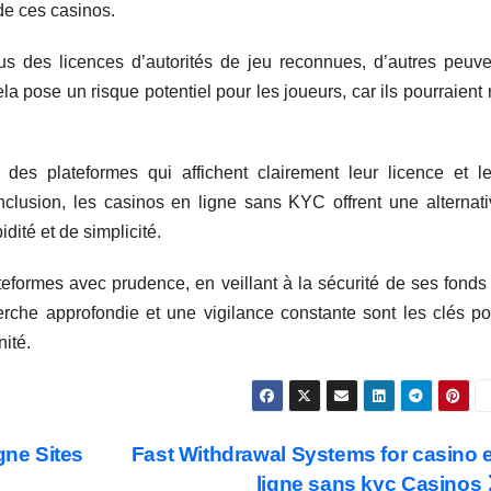
de ces casinos.
us des licences d’autorités de jeu reconnues, d’autres peuve
a pose un risque potentiel pour les joueurs, car ils pourraient
 des plateformes qui affichent clairement leur licence et le
clusion, les casinos en ligne sans KYC offrent une alternati
dité et de simplicité.
lateformes avec prudence, en veillant à la sécurité de ses fonds
herche approfondie et une vigilance constante sont les clés po
nité.
gne Sites
Fast Withdrawal Systems for casino 
ligne sans kyc Casinos