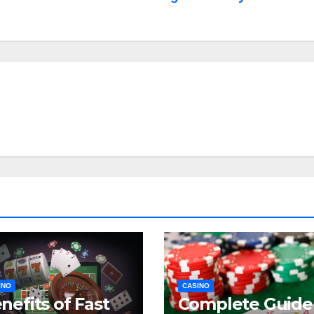
INO
CASINO
nefits of Fast
Complete Guide