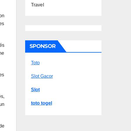
Travel
on
es
és
SPONSOR
ne
Toto
es
Slot Gacor
Slot
s,
toto togel
un
 de