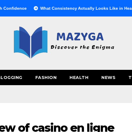
dence
What Consistency Actually Looks Like in Health
BLOGGING
FASHION
HEALTH
NEWS
T
w of casino en ligne