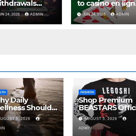
thdrawals
to casino en lig
rough casino
sans verification
UN 24, 2026
ADMIN
JUN 24, 2026
ADMIN
trait rapide
LTH
FASHION
y Daily
Shop Premium
llness Should
BEASTARS Offici
 a Priority, Not
Merch with
UGUST 5, 2026
AUGUST 5, 2026
 Option
Confidence
IN
ADMIN