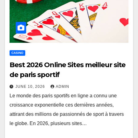
CASINO
Best 2026 Online Sites meilleur site
de paris sportif
JUNE 10, 2026
ADMIN
Le monde des paris sportifs en ligne a connu une
croissance exponentielle ces dernières années,
attirant des millions de passionnés de sport à travers
le globe. En 2026, plusieurs sites…