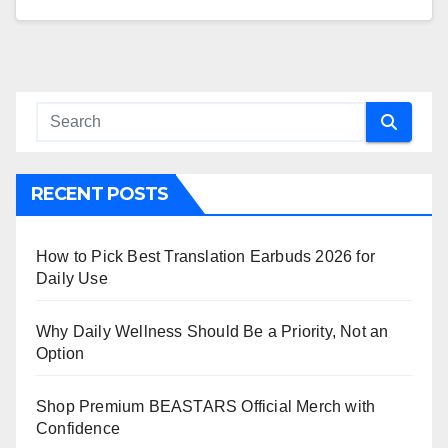
RECENT POSTS
How to Pick Best Translation Earbuds 2026 for
Daily Use
Why Daily Wellness Should Be a Priority, Not an
Option
Shop Premium BEASTARS Official Merch with
Confidence