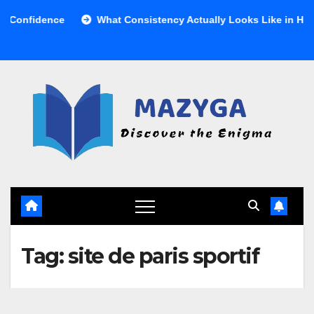
Skip
fidence
What Consistency Actually Looks Like in Health
to
content
Tag:
site de paris sportif