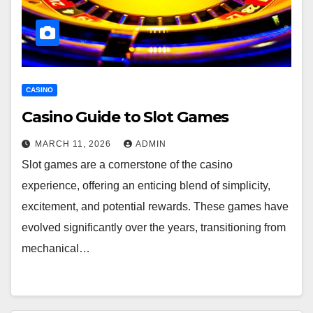
CASINO
Casino Guide to Slot Games
MARCH 11, 2026
ADMIN
Slot games are a cornerstone of the casino
experience, offering an enticing blend of simplicity,
excitement, and potential rewards. These games have
evolved significantly over the years, transitioning from
mechanical…