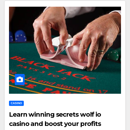
CASINO
Learn winning secrets wolf io
casino and boost your profits