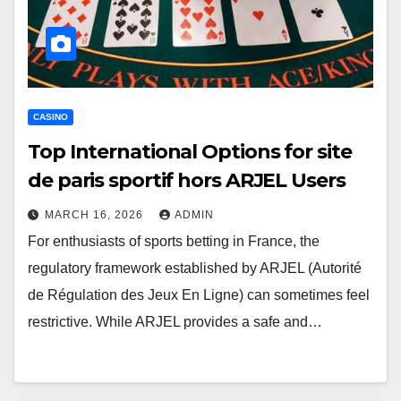
CASINO
Top International Options for site
de paris sportif hors ARJEL Users
MARCH 16, 2026
ADMIN
For enthusiasts of sports betting in France, the
regulatory framework established by ARJEL (Autorité
de Régulation des Jeux En Ligne) can sometimes feel
restrictive. While ARJEL provides a safe and…