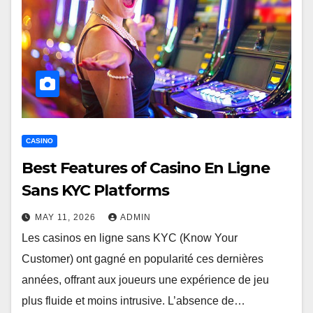
CASINO
Best Features of Casino En Ligne
Sans KYC Platforms
MAY 11, 2026
ADMIN
Les casinos en ligne sans KYC (Know Your
Customer) ont gagné en popularité ces dernières
années, offrant aux joueurs une expérience de jeu
plus fluide et moins intrusive. L’absence de…