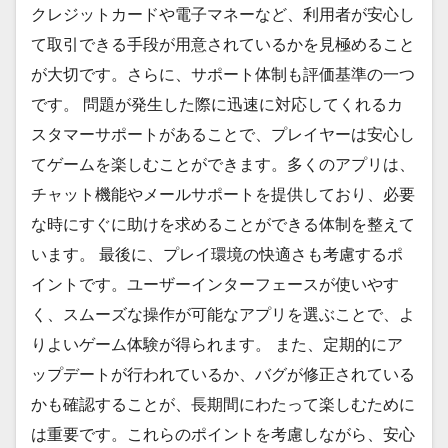
クレジットカードや電子マネーなど、利用者が安心し
て取引できる手段が用意されているかを見極めること
が大切です。さらに、サポート体制も評価基準の一つ
です。 問題が発生した際に迅速に対応してくれるカ
スタマーサポートがあることで、プレイヤーは安心し
てゲームを楽しむことができます。多くのアプリは、
チャット機能やメールサポートを提供しており、必要
な時にすぐに助けを求めることができる体制を整えて
います。 最後に、プレイ環境の快適さも考慮するポ
イントです。ユーザーインターフェースが使いやす
く、スムーズな操作が可能なアプリを選ぶことで、よ
りよいゲーム体験が得られます。 また、定期的にア
ップデートが行われているか、バグが修正されている
かも確認することが、長期間にわたって楽しむために
は重要です。これらのポイントを考慮しながら、安心