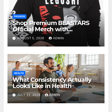
FASHION
Shop Premium BEASTARS
Official Merch with
Confidence
AUGUST 5, 2026
ADMIN
HEALTH
What Consistency Actually
Looks Like in Health
JULY 21, 2026
ADMIN