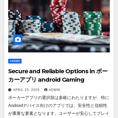
CASINO
Secure and Reliable Options in ポー
カーアプリ android Gaming
APRIL 25, 2026
ADMIN
ポーカーアプリの選択肢は多岐にわたりますが、特に
Androidデバイス向けのアプリでは、安全性と信頼性
が重要な要素となります。ユーザーが安心してプレイ