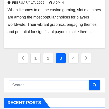
FEBRUARY 17, 2026
ADMIN
When it comes to online casino gaming, slot machines
are among the most popular choices for players
worldwide. Their vibrant graphics, engaging themes,
and potential for significant payouts make them…
Posts
1
2
3
4
pagination
RECENT POSTS