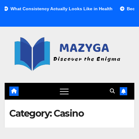
Skip
sistency Actually Looks Like in Health
Веселящий газ на 
to
content
Category:
Casino