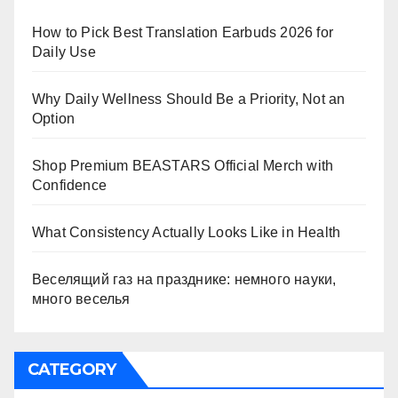
How to Pick Best Translation Earbuds 2026 for
Daily Use
Why Daily Wellness Should Be a Priority, Not an
Option
Shop Premium BEASTARS Official Merch with
Confidence
What Consistency Actually Looks Like in Health
Веселящий газ на празднике: немного науки,
много веселья
CATEGORY