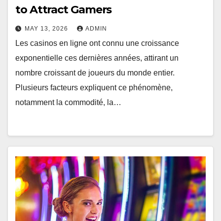
to Attract Gamers
MAY 13, 2026
ADMIN
Les casinos en ligne ont connu une croissance
exponentielle ces dernières années, attirant un
nombre croissant de joueurs du monde entier.
Plusieurs facteurs expliquent ce phénomène,
notamment la commodité, la…