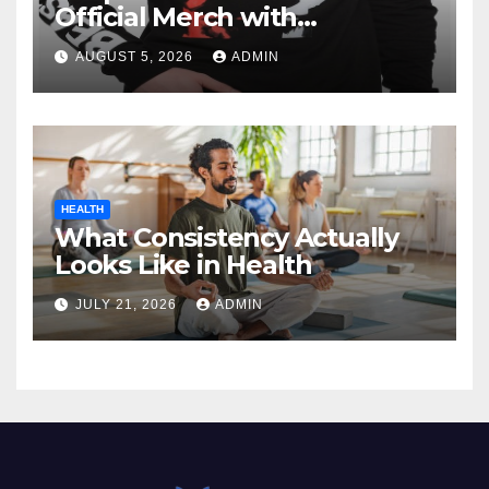
Official Merch with
Confidence
AUGUST 5, 2026
ADMIN
HEALTH
What Consistency Actually
Looks Like in Health
JULY 21, 2026
ADMIN