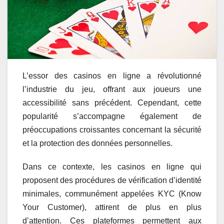
L’essor des casinos en ligne a révolutionné
l’industrie du jeu, offrant aux joueurs une
accessibilité sans précédent. Cependant, cette
popularité s’accompagne également de
préoccupations croissantes concernant la sécurité
et la protection des données personnelles.
Dans ce contexte, les casinos en ligne qui
proposent des procédures de vérification d’identité
minimales, communément appelées KYC (Know
Your Customer), attirent de plus en plus
d’attention. Ces plateformes permettent aux