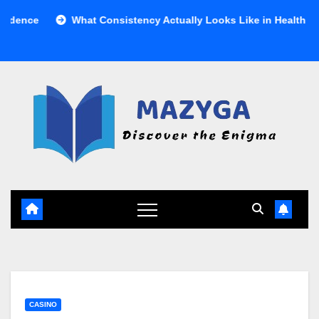
Skip
What Consistency Actually Looks Like in Health
Весе
to
content
CASINO