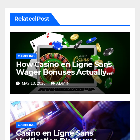
Related Post
GAMBLING
How Casino en Ligne Sans
Wager Bonuses Actually
Work
MAY 13, 2026
ADMIN
GAMBLING
Casino en Ligne Sans