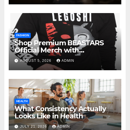
FASHION
Shop Premium BEASTARS
Official Merch with
Confidence
AUGUST 5, 2026
ADMIN
HEALTH
What Consistency Actually
Looks Like in Health
JULY 21, 2026
ADMIN